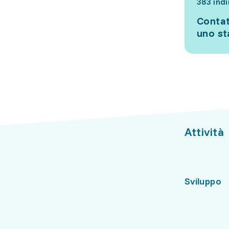
383 indi
Contat
uno s
Attività
Sviluppo