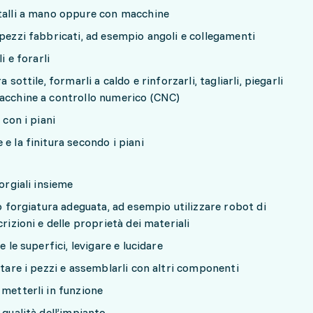
etalli a mano oppure con macchine
 pezzi fabbricati, ad esempio angoli e collegamenti
li e forarli
 sottile, formarli a caldo e rinforzarli, tagliarli, piegarli
macchine a controllo numerico (CNC)
 con i piani
e la finitura secondo i piani
forgiali insieme
 o forgiatura adeguata, ad esempio utilizzare robot di
crizioni e delle proprietà dei materiali
e le superfici, levigare e lucidare
ttare i pezzi e assemblarli con altri componenti
 metterli in funzione
 qualità dell’impianto