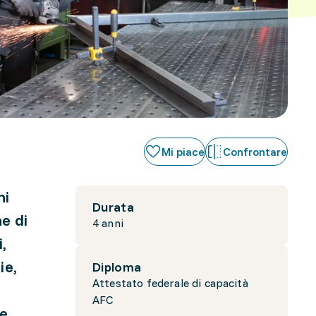
Mi piace
Confrontare
hi
Durata
ne di
4 anni
,
ie,
Diploma
Attestato federale di capacità
AFC
 e