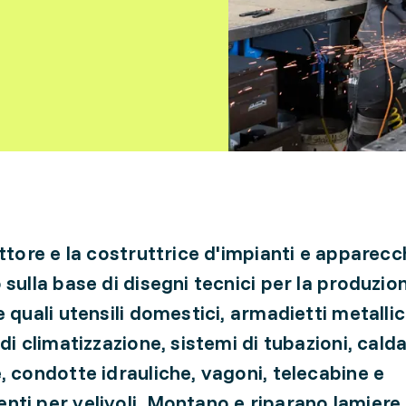
uttore e la costruttrice d'impianti e apparecc
 sulla base di disegni tecnici per la produzio
 quali utensili domestici, armadietti metallici
di climatizzazione, sistemi di tubazioni, calda
, condotte idrauliche, vagoni, telecabine e
ti per velivoli. Montano e riparano lamiere