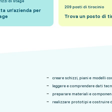
rizzi di stage
209 posti di tirocinio
ta un'azienda per
tage
Trova un posto di ti
creare schizzi, piani e modelli 
leggere e comprendere dati tecn
preparare materiali e component
realizzare prototipi e costruire 