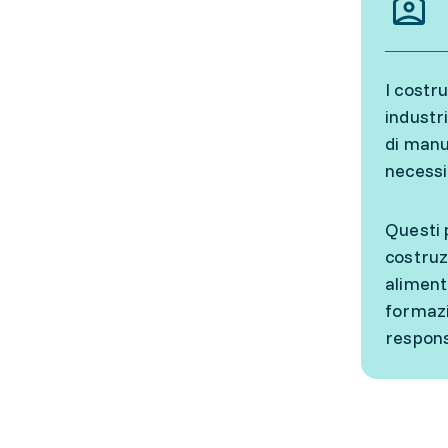
I costr
industri
di manu
necessi
Questi 
costruz
aliment
formazi
respons