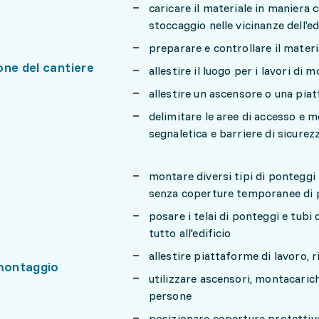
caricare il materiale in maniera c
stoccaggio nelle vicinanze dell’ed
preparare e controllare il materia
one del cantiere
allestire il luogo per i lavori di
allestire un ascensore o una piat
delimitare le aree di accesso e m
segnaletica e barriere di sicurez
montare diversi tipi di ponteggi f
senza coperture temporanee di 
posare i telai di ponteggi e tubi d
tutto all'edificio
allestire piattaforme di lavoro, r
 montaggio
utilizzare ascensori, montacarich
persone
posizionare coperture protettive,