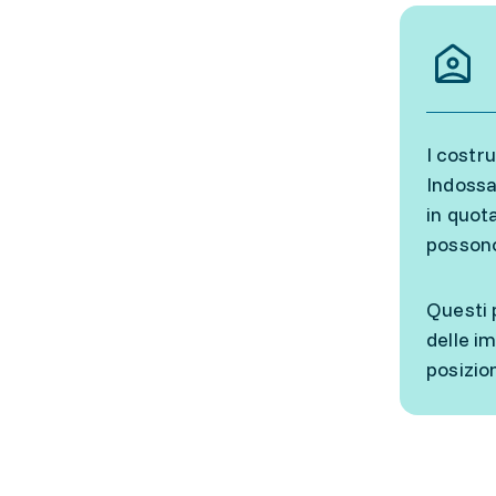
I costr
Indossa
in quota
possono
Questi 
delle i
posizio