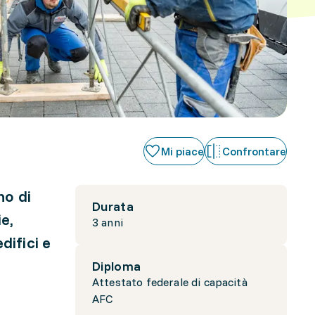
Mi piace
Confrontare
no di
Durata
e,
3 anni
difici e
Diploma
Attestato federale di capacità
e
AFC