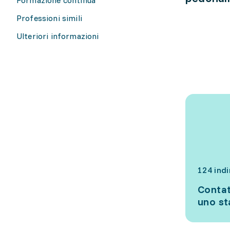
Professioni simili
Ulteriori informazioni
124 indi
Contat
uno s