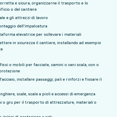
orretta e sicura, organizzarne il trasporto e lo
ificio o del cantiere
le e gli attrezzi di lavoro
 montaggio dell’impalcatura
taforma elevatrice per sollevare i materiali
ettere in sicurezza il cantiere, installando ad esempio
za
issi o mobili per facciate, camini o vani scala, con o
protezione
’acciaio, installare passaggi, pali e rinforzi e fissare il
inghiere, scale, scale a pioli e accessi di emergenza
i o gru per il trasporto di attrezzature, materiali o
 teloni di protezione e reti