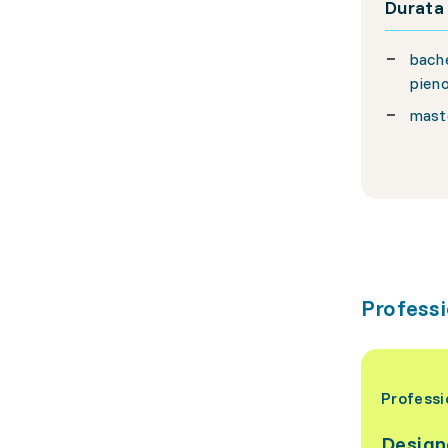
Durata
bache
pien
maste
Professio
Professi
Design