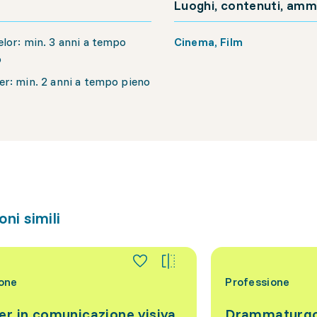
Luoghi, contenuti, amm
lor: min. 3 anni a tempo
Cinema, Film
o
r: min. 2 anni a tempo pieno
ni simili
one
Professione
er in comunicazione visiva
Drammaturg