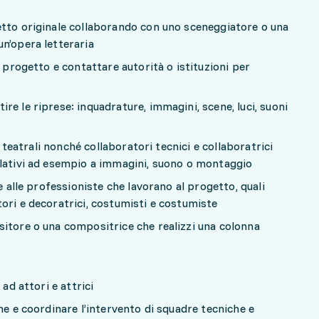
etto originale collaborando con uno sceneggiatore o una
n’opera letteraria
l progetto e contattare autorità o istituzioni per
e le riprese: inquadrature, immagini, scene, luci, suoni
te teatrali nonché collaboratori tecnici e collaboratrici
elativi ad esempio a immagini, suono o montaggio
e alle professioniste che lavorano al progetto, quali
ori e decoratrici, costumisti e costumiste
itore o una compositrice che realizzi una colonna
 ad attori e attrici
ne e coordinare l’intervento di squadre tecniche e