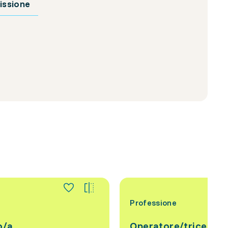
issione
Professione
o/a
Operatore/trice cul