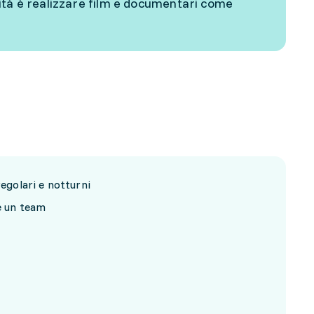
ità è realizzare film e documentari come
regolari e notturni
re un team