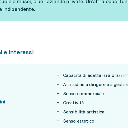
uole o musei, o per aziende private. Un’altra opportun
a indipendente.
i e interessi
Capacità di adattarsi a orari ir
Attitudine a dirigere e a gesti
Senso commerciale
ini
Creatività
Sensibilità artistica
Senso estetico