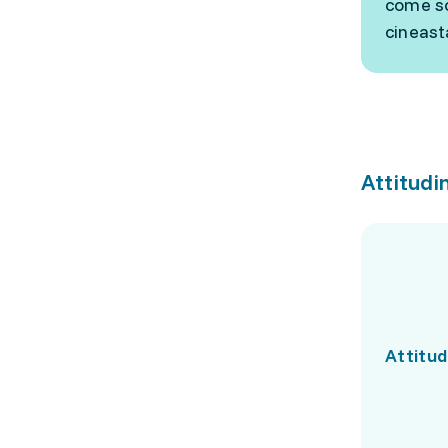
come sc
cineast
Attitudin
Attitud