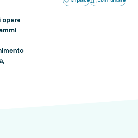
Mi piace
Confrontare
di opere
grammi
enimento
a,