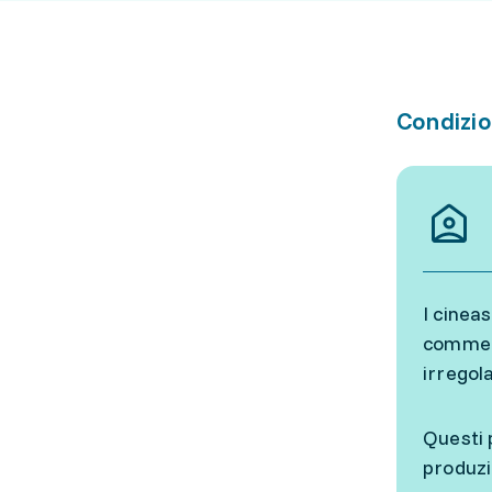
Condizio
I cineas
commerc
irregol
Questi 
produzi