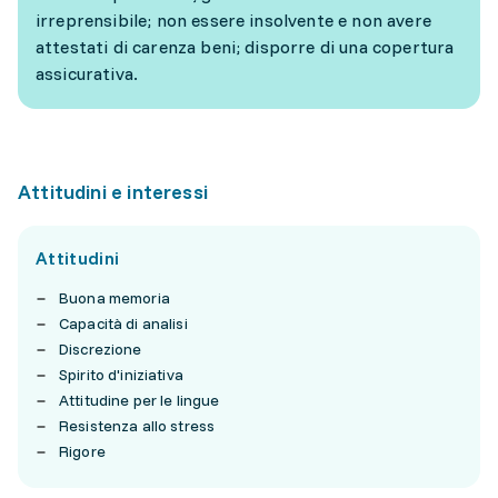
irreprensibile; non essere insolvente e non avere
attestati di carenza beni; disporre di una copertura
assicurativa.
Attitudini e interessi
Attitudini
Buona memoria
Capacità di analisi
Discrezione
Spirito d'iniziativa
Attitudine per le lingue
Resistenza allo stress
Rigore