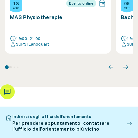
18
09
Evento online
AGO
SET
MAS Physiotherapie
Bachel
19:00–21:00
19:0
SUPSI Landquart
SUPSI
Indirizzi degli uffici dell’orientamento
Per prendere appuntamento, contattare
l’ufficio dell’orientamento più vicino