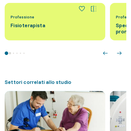
Professione
Profess
Fisioterapista
Specia
promo
Settori correlati allo studio