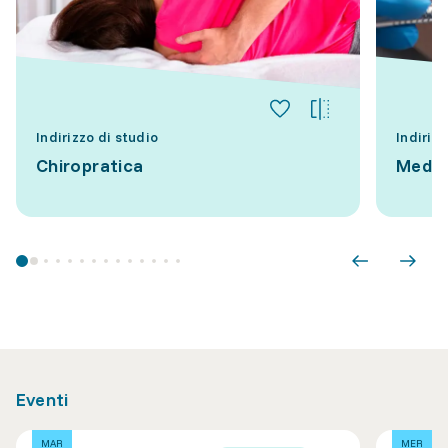
Indirizzo di studio
Indirizz
Chiropratica
Medic
Eventi
MAR
MER