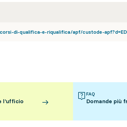
corsi-di-qualifica-e-riqualifica/apf/custode-apf?d=
FAQ
l’ufficio
Domande più f