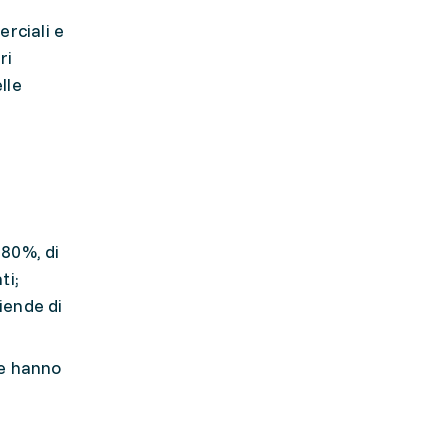
rciali e
ri
lle
'80%, di
ti;
iende di
he hanno