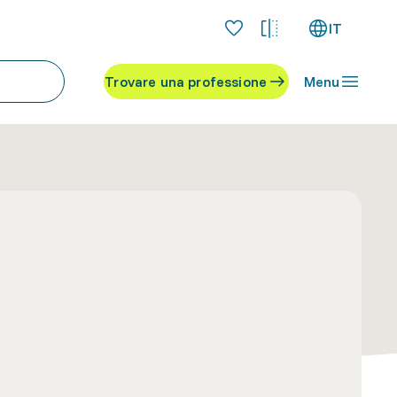
IT
Trovare una professione
Menu