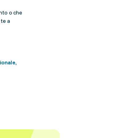
nto o che
te a
ionale,