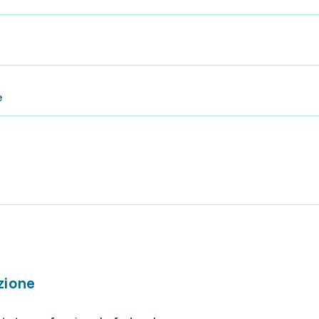
e
zione