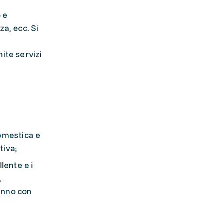
 e
a, ecc. Si
ite servizi
omestica e
tiva;
lente e i
,
 anno con