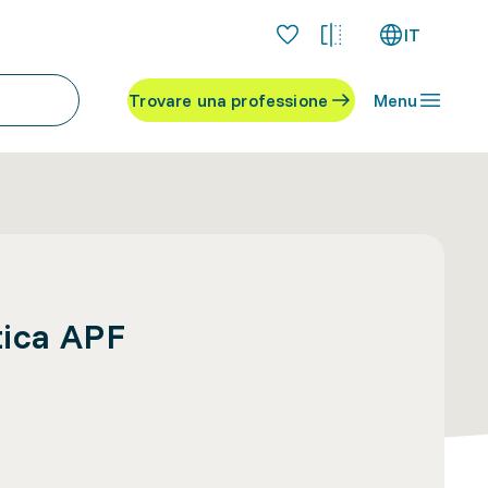
IT
Trovare una professione
Menu
tica APF