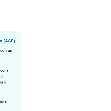
ca (ASP)
 con un
co, al
ri
si o
le il