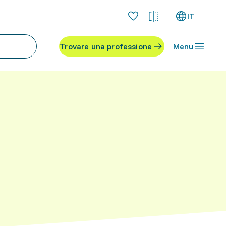
IT
Trovare una professione
Menu