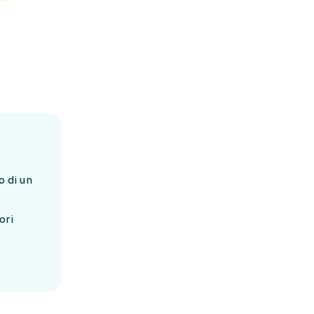
o di un
ori