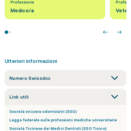
Professione
Profess
Medico/a
Veter
Ulteriori informazioni
Numero Swissdoc
Link utili
Società svizzera odontoiatri (SSO)
Legge federale sulle professioni mediche universitarie
Società Ticinese dei Medici Dentisti (SSO Ticino)