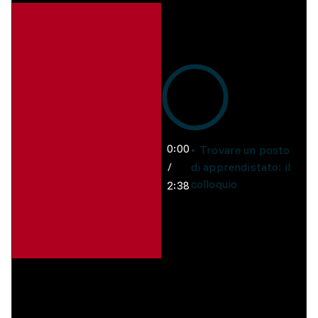
0:00
Trovare un posto
/
di apprendistato: il
colloquio
2:38