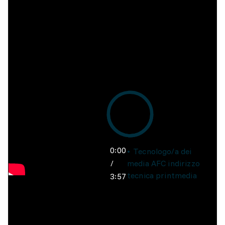
0:00
Tecnologo/a dei
/
media AFC indirizzo
tecnica printmedia
3:57