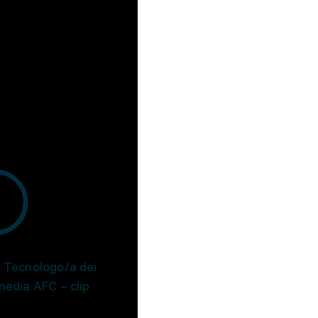
Tecnologo/a dei
media AFC – clip