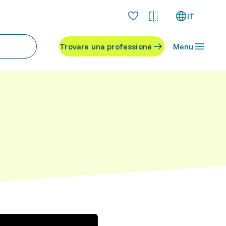
IT
Trovare una professione
Menu