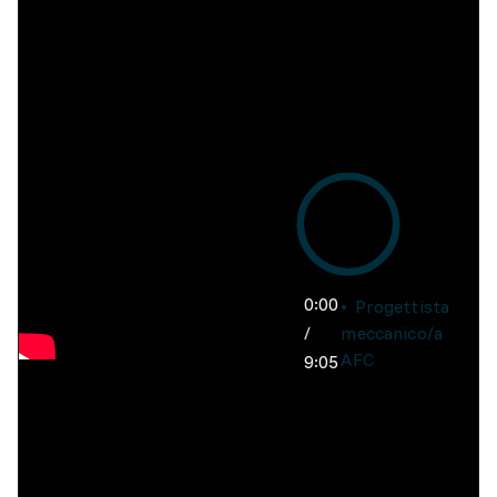
0:00
Progettista
/
meccanico/a
AFC
9:05