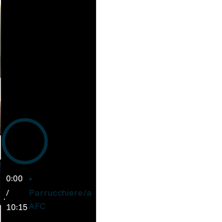
0:00
/
Parrucchiere/a
AFC
10:15