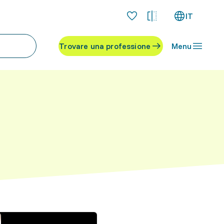
IT
Trovare una professione
Menu