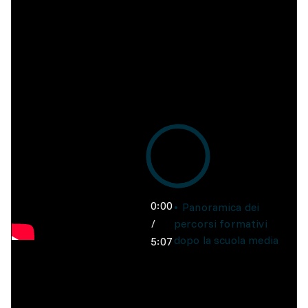
0:00
Panoramica dei
/
percorsi formativi
dopo la scuola media
5:07