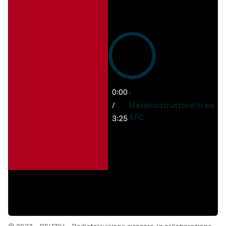
0:00
/
Metalcostruttore/trice
AFC
3:25