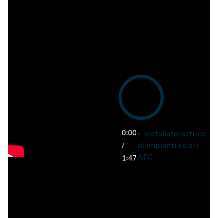
0:00
Installatore/trice
/
di impianti solari
AFC
1:47