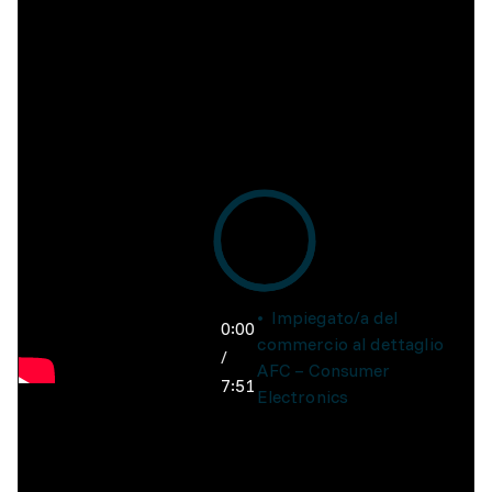
Impiegato/a del
0:00
commercio al dettaglio
/
AFC – Consumer
7:51
Electronics