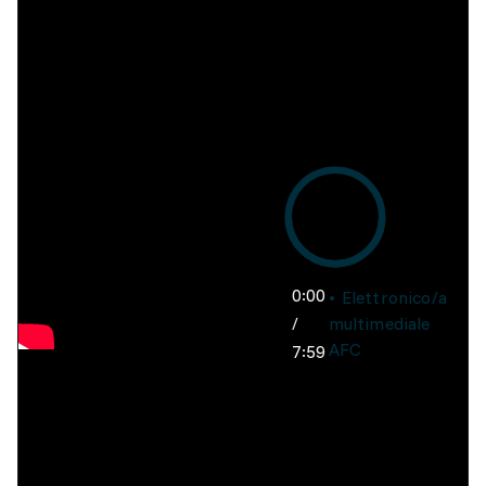
0:00
Elettronico/a
/
multimediale
AFC
7:59