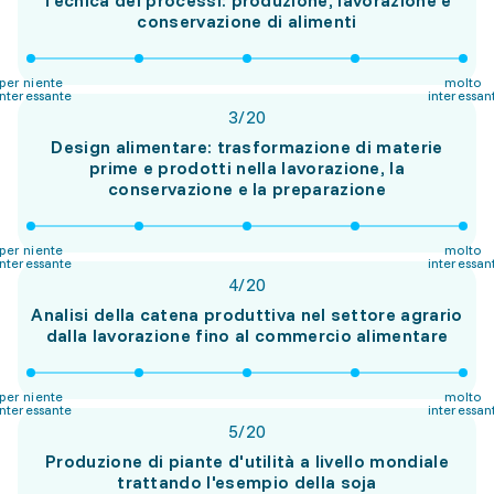
Tecnica dei processi: produzione, lavorazione e
conservazione di alimenti
per niente
molto
interessante
interessan
3
/
20
Design alimentare: trasformazione di materie
prime e prodotti nella lavorazione, la
conservazione e la preparazione
per niente
molto
interessante
interessan
4
/
20
Analisi della catena produttiva nel settore agrario
dalla lavorazione fino al commercio alimentare
per niente
molto
interessante
interessan
5
/
20
Produzione di piante d'utilità a livello mondiale
trattando l'esempio della soja