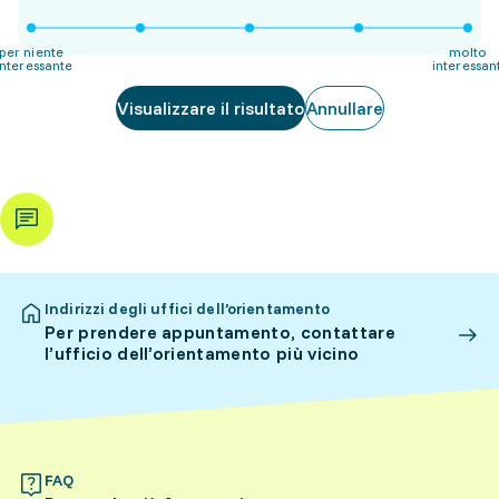
per niente
molto
interessante
interessan
Visualizzare il risultato
Annullare
Indirizzi degli uffici dell’orientamento
Per prendere appuntamento, contattare
l’ufficio dell’orientamento più vicino
FAQ