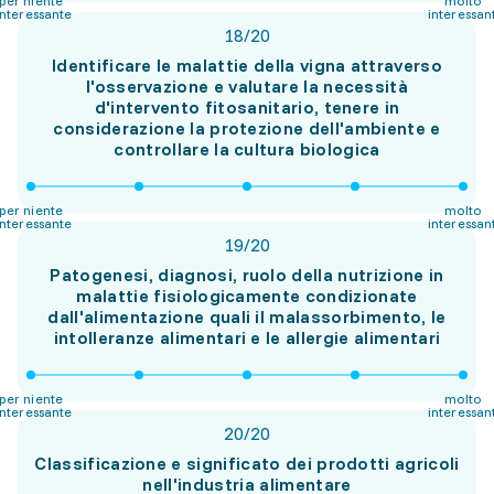
per niente
molto
interessante
interessan
18
/
20
Identificare le malattie della vigna attraverso
l'osservazione e valutare la necessità
d'intervento fitosanitario, tenere in
considerazione la protezione dell'ambiente e
controllare la cultura biologica
per niente
molto
interessante
interessan
19
/
20
Patogenesi, diagnosi, ruolo della nutrizione in
malattie fisiologicamente condizionate
dall'alimentazione quali il malassorbimento, le
intolleranze alimentari e le allergie alimentari
per niente
molto
interessante
interessan
20
/
20
Classificazione e significato dei prodotti agricoli
nell'industria alimentare