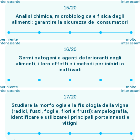
interessante
interessan
15
/
20
Analisi chimica, microbiologica e fisica degli
alimenti; garantire la sicurezza dei consumatori
per niente
molto
interessante
interessan
16
/
20
Germi patogeni e agenti deterioranti negli
alimenti, i loro effetti e i metodi per inibirli o
inattivarli
per niente
molto
interessante
interessan
17
/
20
Studiare la morfologia e la fisiologia della vigna
(radici, fusti, foglie, fiori e frutti); ampelografia,
identificare e utilizzare i principali portainnesti e
vitigni