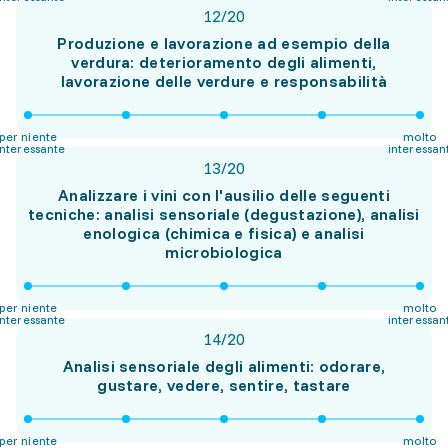
12
/
20
Produzione e lavorazione ad esempio della
verdura: deterioramento degli alimenti,
lavorazione delle verdure e responsabilità
per niente
molto
interessante
interessan
13
/
20
Analizzare i vini con l'ausilio delle seguenti
tecniche: analisi sensoriale (degustazione), analisi
enologica (chimica e fisica) e analisi
microbiologica
per niente
molto
interessante
interessan
14
/
20
Analisi sensoriale degli alimenti: odorare,
gustare, vedere, sentire, tastare
per niente
molto