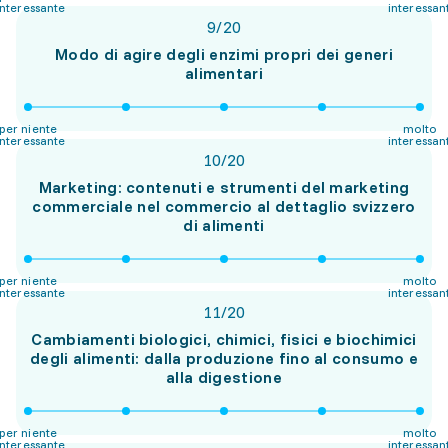
interessante
interessan
9
/
20
Modo di agire degli enzimi propri dei generi
alimentari
per niente
molto
interessante
interessan
10
/
20
Marketing: contenuti e strumenti del marketing
commerciale nel commercio al dettaglio svizzero
di alimenti
per niente
molto
interessante
interessan
11
/
20
Cambiamenti biologici, chimici, fisici e biochimici
degli alimenti: dalla produzione fino al consumo e
alla digestione
per niente
molto
interessante
interessan