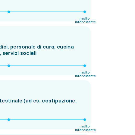
molto
interessante
ci, personale di cura, cucina
servizi sociali
molto
interessante
ntestinale (ad es. costipazione,
molto
interessante