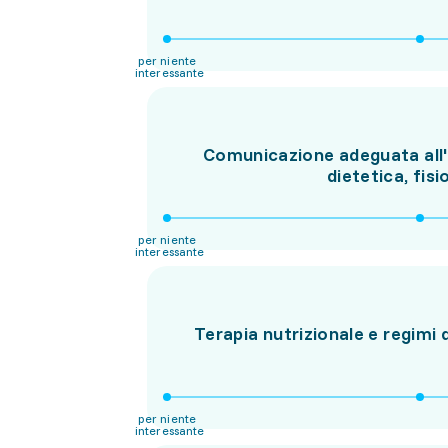
per niente
interessante
Comunicazione adeguata all'i
dietetica, fis
per niente
interessante
Terapia nutrizionale e regimi d
per niente
interessante