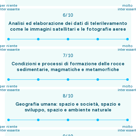
per niente
molto
interessante
interessan
6
/
10
Analisi ed elaborazione dei dati di telerilevamento
come le immagini satellitari e le fotografie aeree
per niente
molto
interessante
interessan
7
/
10
Condizioni e processi di formazione delle rocce
sedimentarie, magmatiche e metamorfiche
per niente
molto
interessante
interessan
8
/
10
Geografia umana: spazio e società, spazio e
sviluppo, spazio e ambiente naturale
per niente
molto
interessante
interessan