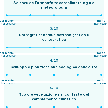
Scienze dell'atmosfera: aeroclimatologia e
meteorologia
per niente
molto
interessante
interessan
3
/
10
Cartografia: comunicazione grafica e
cartografica
per niente
molto
interessante
interessan
4
/
10
Sviluppo e pianificazione ecologica delle città
per niente
molto
interessante
interessan
5
/
10
Suolo e vegetazione nel contesto del
cambiamento climatico