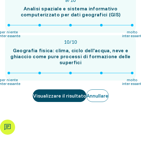
9
/
10
Analisi spaziale e sistema informativo
computerizzato per dati geografici (GIS)
per niente
molto
interessante
interessan
10
/
10
Geografia fisica: clima, ciclo dell'acqua, neve e
ghiaccio come pure processi di formazione delle
superfici
per niente
molto
interessante
interessan
Visualizzare il risultato
Annullare