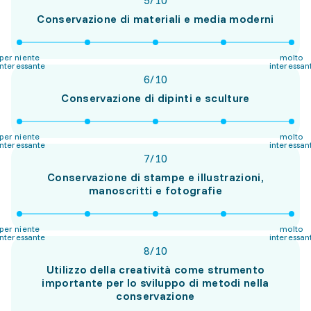
5
/
10
Conservazione di materiali e media moderni
per niente
molto
interessante
interessan
6
/
10
Conservazione di dipinti e sculture
per niente
molto
interessante
interessan
7
/
10
Conservazione di stampe e illustrazioni,
manoscritti e fotografie
per niente
molto
interessante
interessan
8
/
10
Utilizzo della creatività come strumento
importante per lo sviluppo di metodi nella
conservazione