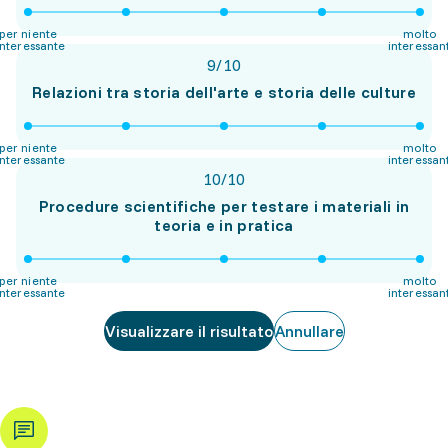
per niente
molto
interessante
interessan
9
/
10
Relazioni tra storia dell'arte e storia delle culture
per niente
molto
interessante
interessan
10
/
10
Procedure scientifiche per testare i materiali in
teoria e in pratica
per niente
molto
interessante
interessan
Visualizzare il risultato
Annullare