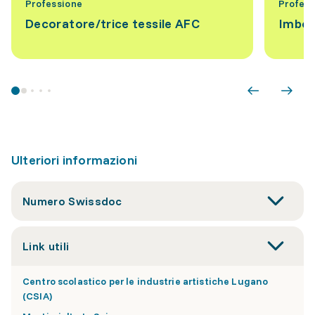
Professione
Profess
Decoratore/trice tessile AFC
Imbott
Ulteriori informazioni
Numero Swissdoc
Link utili
Centro scolastico per le industrie artistiche Lugano
(CSIA)