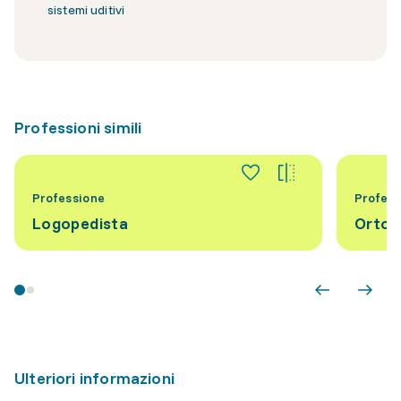
sistemi uditivi
Professioni simili
Professione
Profess
Logopedista
Ortot
Ulteriori informazioni