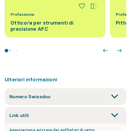
Professione
Profess
Ottico/a per strumenti di
Pittor
precisione AFC
Ulteriori informazioni
Numero Swissdoc
Link utili
Associazione svizzera dei soffiatori di vetro