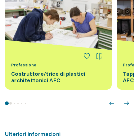
Professione
Profess
Costruttore/trice di plastici
Tappe
architettonici AFC
AFC
Ulteriori informazioni