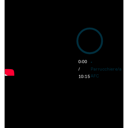
0:00
/
Parrucchiere/a
AFC
10:15