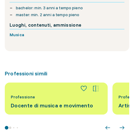
bachelor: min. 3 anni a tempo pieno
master: min. 2 anni a tempo pieno
Luoghi, contenuti, ammissione
Musica
Professioni simili
Professione
Profess
Docente di musica e movimento
Artist