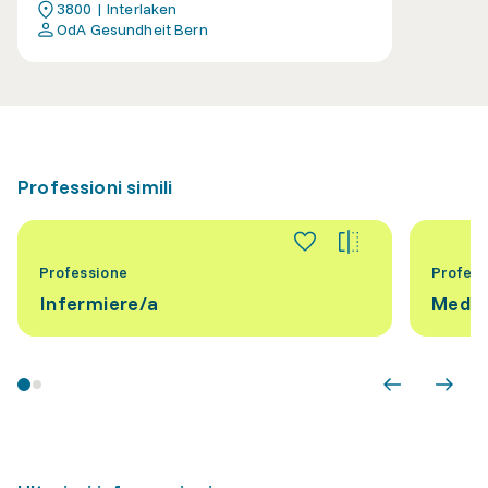
3800 | Interlaken
OdA Gesundheit Bern
Professioni simili
Professione
Profess
Infermiere/a
Medic