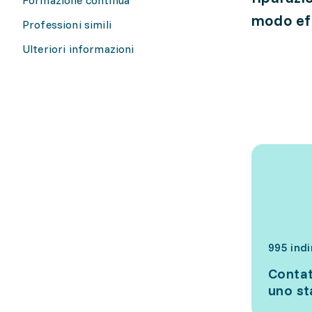
modo eff
Professioni simili
Ulteriori informazioni
995 indi
Contat
uno s