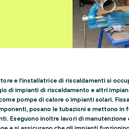
atore e l’installatrice di riscaldamenti si occ
o di impianti di riscaldamento e altri impian
 come pompe di calore o impianti solari. Fiss
mponenti, posano le tubazioni e mettono in 
anti. Eseguono inoltre lavori di manutenzione 
one e si assicurano che gli impianti funzionino