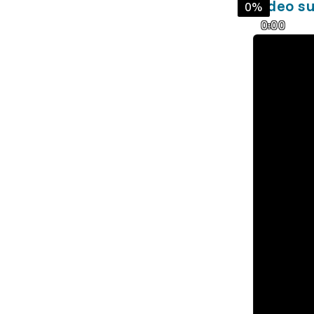
Video su
0%
0:00