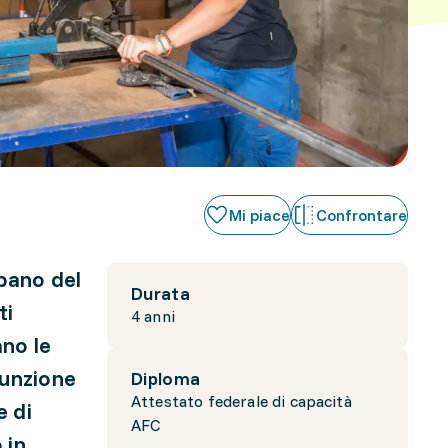
Mi piace
Confrontare
upano del
Durata
ti
4 anni
ano le
funzione
Diploma
Attestato federale di capacità
e di
AFC
 in