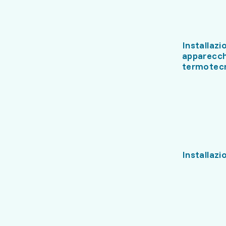
Installazi
apparecchi
termotecn
Installazi