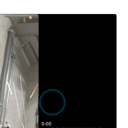
0:00
Installatore/trice di