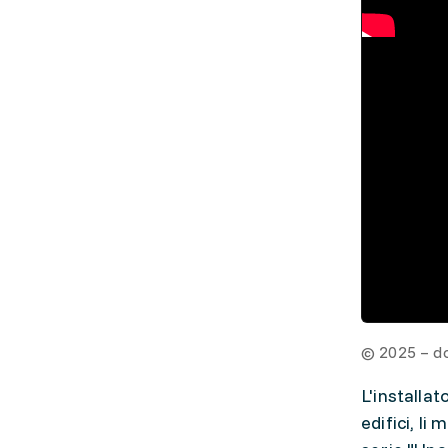
© 2025 – d
L'installat
edifici, l