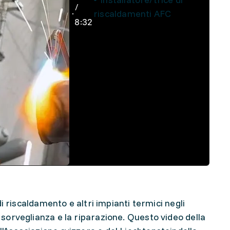
/
riscaldamenti AFC
8:32
 di riscaldamento e altri impianti termici negli
a sorveglianza e la riparazione. Questo video della