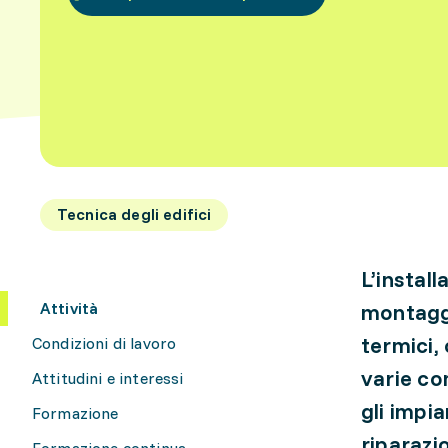
Tecnica degli edifici
L’install
Attività
montaggi
termici,
Condizioni di lavoro
varie co
Attitudini e interessi
gli impi
Formazione
riparazi
Formazione continua