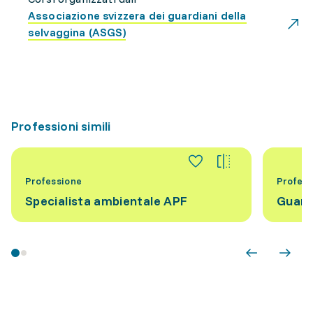
Associazione svizzera dei guardiani della
selvaggina (ASGS)
Professioni simili
Professione
Profess
Specialista ambientale APF
Guard