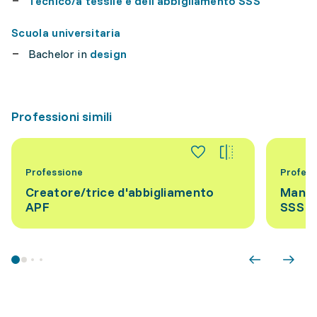
Tecnico/a tessile e dell’abbigliamento SSS
Scuola universitaria
Bachelor in
design
Professioni simili
Professione
Profess
Creatore/trice d'abbigliamento
Manage
APF
SSS