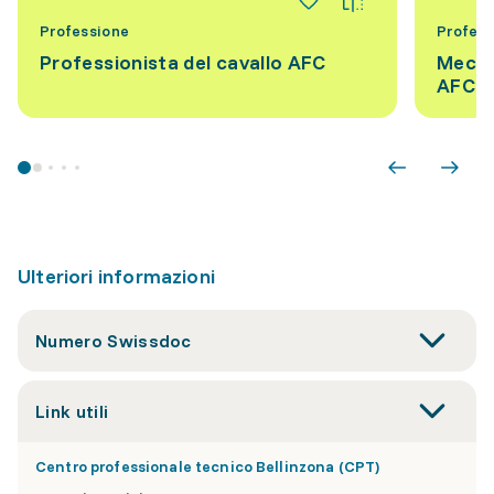
Professione
Profess
Professionista del cavallo AFC
Mecca
AFC
Ulteriori informazioni
Numero Swissdoc
Link utili
Centro professionale tecnico Bellinzona (CPT)