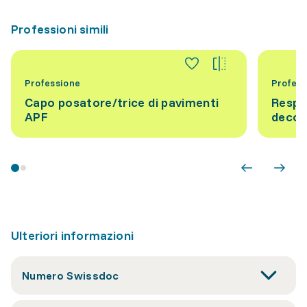
Professioni simili
Professione
Profess
Capo posatore/trice di pavimenti
Respo
APF
decor
Ulteriori informazioni
Numero Swissdoc