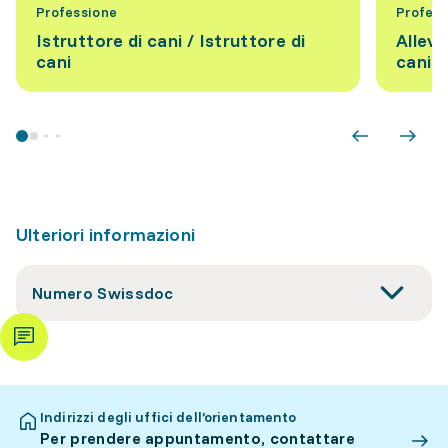
Professione
Profess
Istruttore di cani / Istruttore di
Alleva
cani
cani
Ulteriori informazioni
Numero Swissdoc
Indirizzi degli uffici dell’orientamento
Per prendere appuntamento, contattare