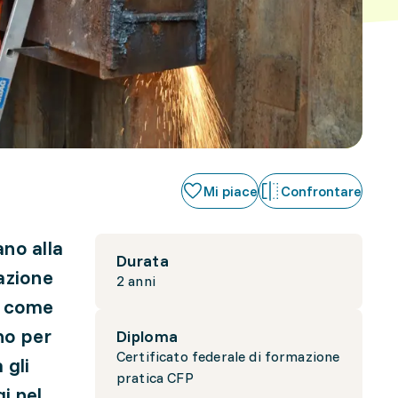
Mi piace
Confrontare
no alla
Durata
azione
2 anni
re come
eno per
Diploma
Certificato federale di formazione
 gli
pratica CFP
i nel