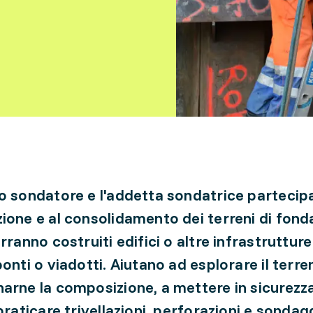
o sondatore e l'addetta sondatrice partecipa
ione e al consolidamento dei terreni di fond
erranno costruiti edifici o altre infrastruttu
ponti o viadotti. Aiutano ad esplorare il terr
arne la composizione, a mettere in sicurezza
praticare trivellazioni, perforazioni e sondagg