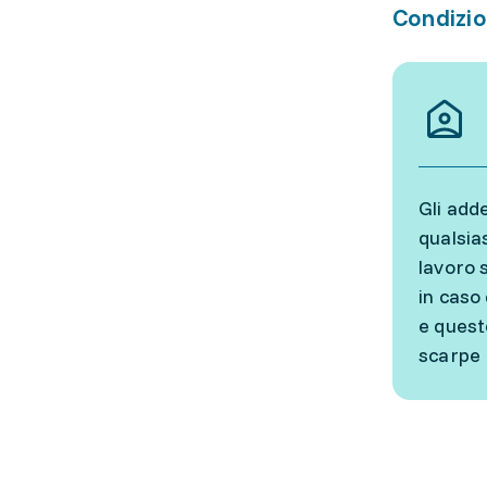
Condizio
Gli add
qualsias
lavoro 
in caso 
e quest
scarpe 