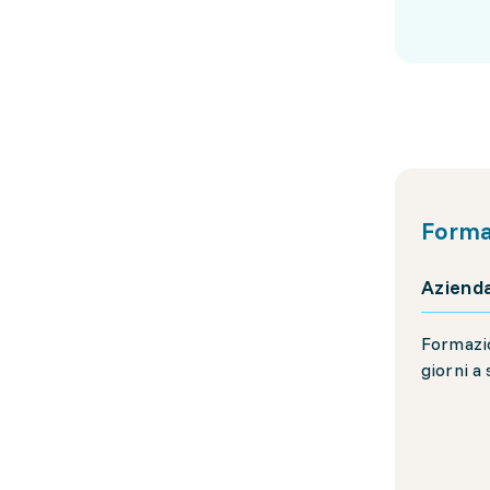
Forma
Aziend
Formazio
giorni a