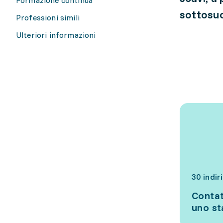
sottosuo
Professioni simili
Ulteriori informazioni
30 indir
Contat
uno s