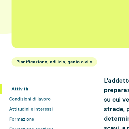
Pianificazione, edilizia, genio civile
L'addett
Attività
preparaz
su cui v
Condizioni di lavoro
strade, 
Attitudini e interessi
determin
Formazione
scavi, a 
Formazione continua