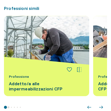
Professioni simili
Professione
Profess
Addetto/a alle
Addett
impermeabilizzazioni CFP
CFP