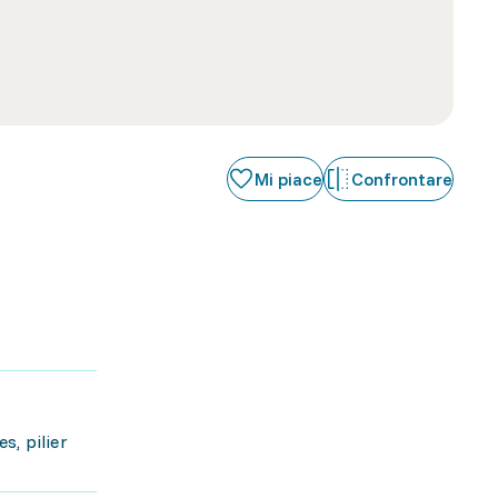
Mi piace
Confrontare
s, pilier