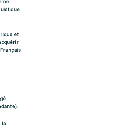
omme
guistique
rique et
acquérir
"Français
ugé
ndante).
 la