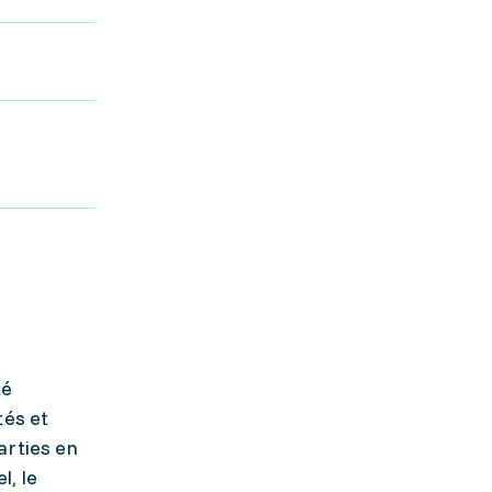
té
tés et
arties en
l, le