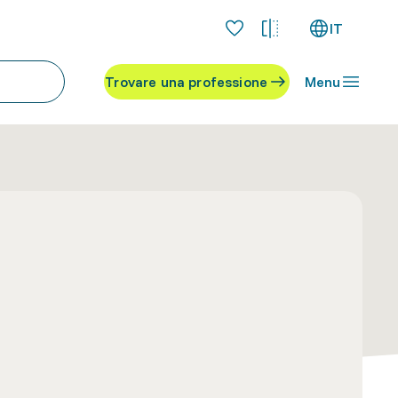
IT
Trovare una professione
Menu