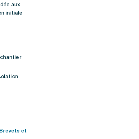
idée aux
 initiale
 chantier
solation
Brevets et