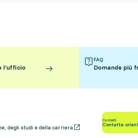
FAQ
l’ufficio
Domande più f
Contatti
Contatta orien
, degli studi e della carriera