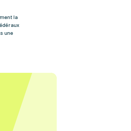
ment la
fédéraux
ns une