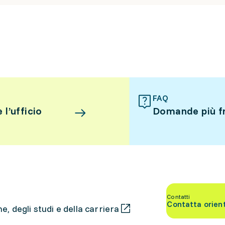
FAQ
l’ufficio
Domande più f
Contatti
Contatta orien
, degli studi e della carriera