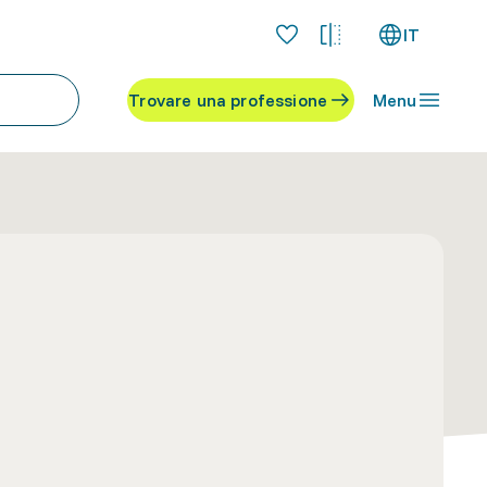
IT
Trovare una professione
Menu