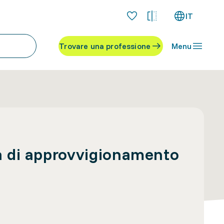
IT
Trovare una professione
Menu
a di approvvigionamento