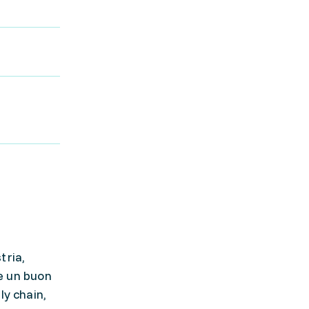
tria,
re un buon
ly chain,