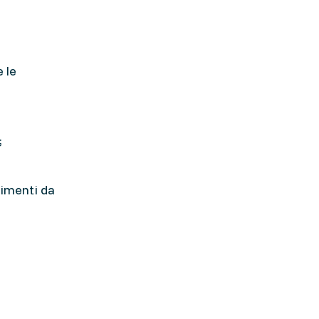
e le
;
nimenti da