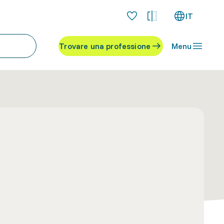
IT
Trovare una professione
Menu