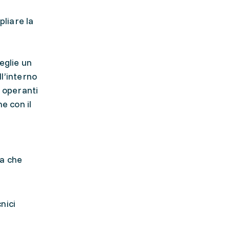
pliare la
eglie un
ll’interno
i operanti
ne con il
ra che
nici