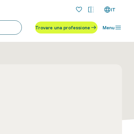
IT
Trovare una professione
Menu