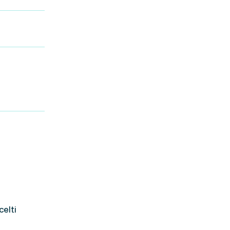
celti
i