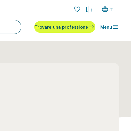
IT
Trovare una professione
Menu