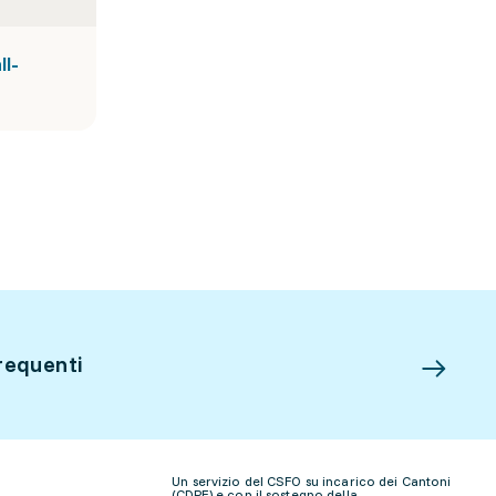
ll-
requenti
Un servizio del CSFO su incarico dei Cantoni
(CDPE) e con il sostegno della