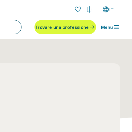
IT
Trovare una professione
Menu