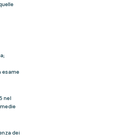
quelle
a;
un esame
5 nel
e medie
uenza dei