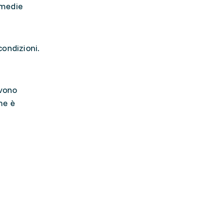
 medie
condizioni.
evono
me è