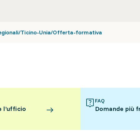
egionali/Ticino-Unia/Offerta-formativa
FAQ
l’ufficio
Domande più f