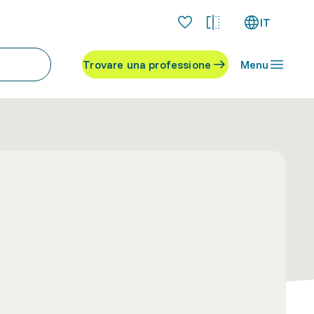
IT
Trovare una professione
Menu