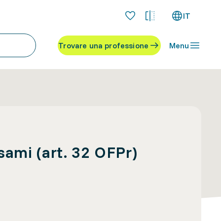
IT
Trovare una professione
Menu
sami (art. 32 OFPr)