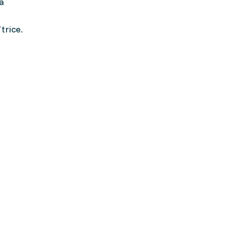
a
trice.