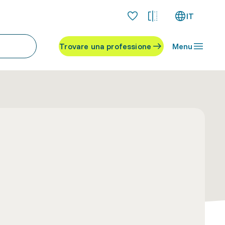
IT
Trovare una professione
Menu